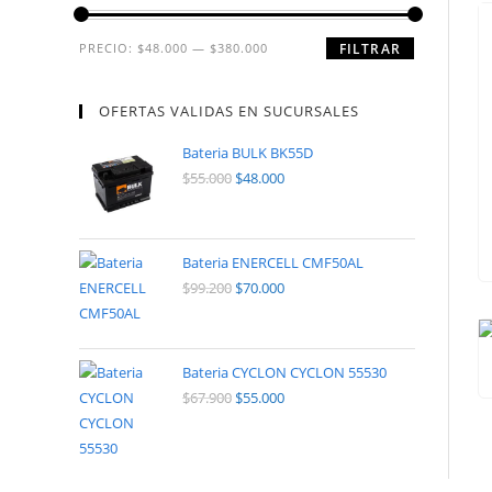
PRECIO:
$48.000
—
$380.000
FILTRAR
OFERTAS VALIDAS EN SUCURSALES
Bateria BULK BK55D
$
55.000
$
48.000
Bateria ENERCELL CMF50AL
$
99.200
$
70.000
Bateria CYCLON CYCLON 55530
$
67.900
$
55.000