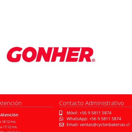
Atención
Contacto Administrativo
Móvil: +56 9 5811 5874
 Atención
WhatsApp: +56 9 5811 5874
 18:12 hrs.
Email: ventas@cyclonbaterias.cl
a 17:12 hrs.