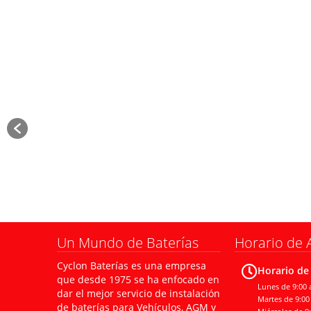
Un Mundo de Baterías
Horario de 
Cyclon Baterías es una empresa
Horario de
que desde 1975 se ha enfocado en
Lunes de 9:00 a
dar el mejor servicio de instalación
Martes de 9:00 
de baterías para Vehículos, AGM y