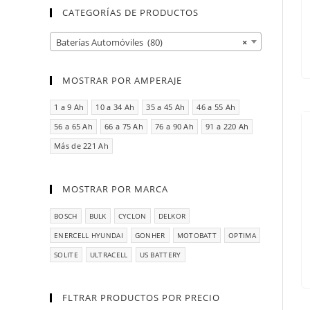
CATEGORÍAS DE PRODUCTOS
Baterías Automóviles (80)
×
MOSTRAR POR AMPERAJE
1 a 9 Ah
10 a 34 Ah
35 a 45 Ah
46 a 55 Ah
56 a 65 Ah
66 a 75 Ah
76 a 90 Ah
91 a 220 Ah
Más de 221 Ah
MOSTRAR POR MARCA
BOSCH
BULK
CYCLON
DELKOR
ENERCELL HYUNDAI
GONHER
MOTOBATT
OPTIMA
SOLITE
ULTRACELL
US BATTERY
FLTRAR PRODUCTOS POR PRECIO