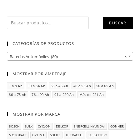
BUSCAR
CATEGORÍAS DE PRODUCTOS
Baterías Automóviles (80)
×
MOSTRAR POR AMPERAJE
1 a 9 Ah
10 a 34 Ah
35 a 45 Ah
46 a 55 Ah
56 a 65 Ah
66 a 75 Ah
76 a 90 Ah
91 a 220 Ah
Más de 221 Ah
MOSTRAR POR MARCA
BOSCH
BULK
CYCLON
DELKOR
ENERCELL HYUNDAI
GONHER
MOTOBATT
OPTIMA
SOLITE
ULTRACELL
US BATTERY