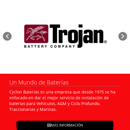
Un Mundo de Baterías
Cyclon Baterías es una empresa que desde 1975 se ha
enfocado en dar el mejor servicio de instalación de
baterías para Vehículos, AGM y Ciclo Profundo,
Traccionarias y Marinas.
MÁS INFORMACIÓN