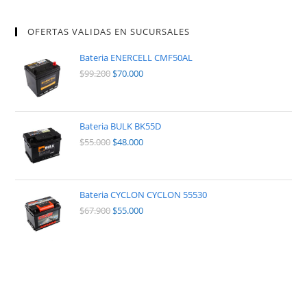
OFERTAS VALIDAS EN SUCURSALES
Bateria ENERCELL CMF50AL
$
99.200
$
70.000
Bateria BULK BK55D
$
55.000
$
48.000
Bateria CYCLON CYCLON 55530
$
67.900
$
55.000