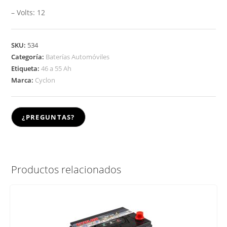
– Volts: 12
SKU:
534
Categoría:
Baterías Automóviles
Etiqueta:
46 a 55 Ah
Marca:
Cyclon
Productos relacionados