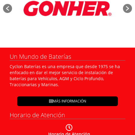
Un Mundo de Baterías
Cyclon Baterías es una empresa que desde 1975 se ha
enfocado en dar el mejor servicio de instalación de
baterías para Vehículos, AGM y Ciclo Profundo,
Traccionarias y Marinas.
MÁS INFORMACIÓN
Horario de Atención
Horario de Atención