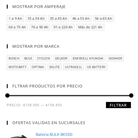
MOSTRAR POR AMPERAJE
1 a 9 Ah
10 a 34 Ah
35 a 45 Ah
46 a 55 Ah
56 a 65 Ah
66 a 75 Ah
76 a 90 Ah
91 a 220 Ah
Más de 221 Ah
MOSTRAR POR MARCA
BOSCH
BULK
CYCLON
DELKOR
ENERCELL HYUNDAI
GONHER
MOTOBATT
OPTIMA
SOLITE
ULTRACELL
US BATTERY
FLTRAR PRODUCTOS POR PRECIO
PRECIO:
$158.000
—
$158.450
FILTRAR
OFERTAS VALIDAS EN SUCURSALES
Bateria BULK BK55D