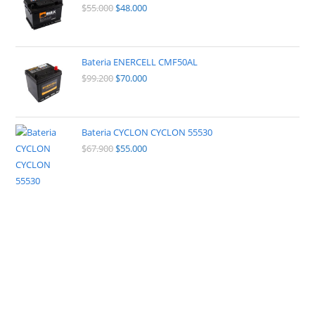
$
55.000
$
48.000
Bateria ENERCELL CMF50AL
$
99.200
$
70.000
Bateria CYCLON CYCLON 55530
$
67.900
$
55.000