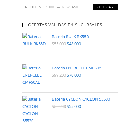
PRECIO:
$158.000
—
$158.450
FILTRAR
OFERTAS VALIDAS EN SUCURSALES
Bateria BULK BK55D
$
55.000
$
48.000
Bateria ENERCELL CMF50AL
$
99.200
$
70.000
Bateria CYCLON CYCLON 55530
$
67.900
$
55.000