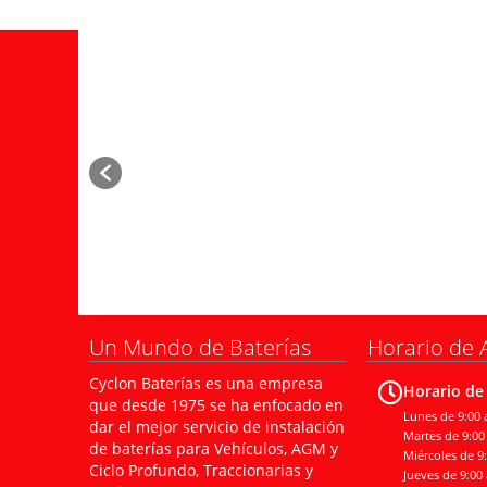
Un Mundo de Baterías
Horario de 
Cyclon Baterías es una empresa
Horario de
que desde 1975 se ha enfocado en
Lunes de 9:00 a
dar el mejor servicio de instalación
Martes de 9:00 
de baterías para Vehículos, AGM y
Miércoles de 9:
Ciclo Profundo, Traccionarias y
Jueves de 9:00 