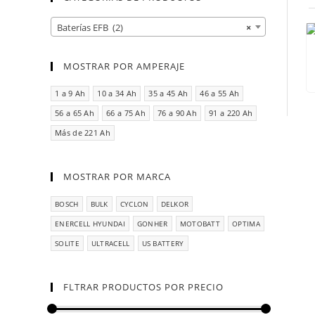
Baterías EFB (2)
×
MOSTRAR POR AMPERAJE
1 a 9 Ah
10 a 34 Ah
35 a 45 Ah
46 a 55 Ah
56 a 65 Ah
66 a 75 Ah
76 a 90 Ah
91 a 220 Ah
Más de 221 Ah
MOSTRAR POR MARCA
BOSCH
BULK
CYCLON
DELKOR
ENERCELL HYUNDAI
GONHER
MOTOBATT
OPTIMA
SOLITE
ULTRACELL
US BATTERY
FLTRAR PRODUCTOS POR PRECIO