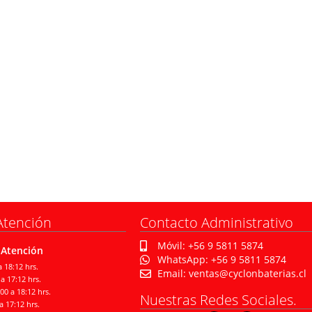
Atención
Contacto Administrativo
Móvil: +56 9 5811 5874
 Atención
WhatsApp: +56 9 5811 5874
 18:12 hrs.
Email: ventas@cyclonbaterias.cl
a 17:12 hrs.
00 a 18:12 hrs.
Nuestras Redes Sociales.
a 17:12 hrs.