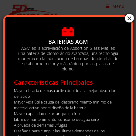
Menú
×
Baterías AGM
BATERÍAS AGM
AGM es la abreviación de Absortion Glass Mat, es
|
Productos
|
Baterías AGM
una batería de plomo-ácido avanzada, una tecnología
moderna en la fabricación de baterías donde el ácido
se absorbe mejor y más rápido por las placas de
BATERÍAS AGM
plomo.
AGM es la abreviación de Absortion Glass Mat, es una
Características Principales
batería de plomo-ácido avanzada, una tecnología
moderna en la fabricación de baterías donde el ácido
Mayor eficacia de masa activa debido a la mejor absorción
se absorbe mejor y más rápido por las placas de
del ácido
plomo.
Mayor vida útil a causa del desprendimiento mínimo del
material activo por el diseño de la batería
Mayor capacidad de arranque en frio
Libre de mantenimiento: consumo de agua cero
A prueba de derrames y fugas
Diseñada para cumplir las últimas demandas de los