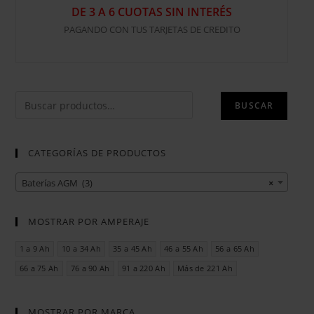
DE 3 A 6 CUOTAS SIN INTERÉS
PAGANDO CON TUS TARJETAS DE CREDITO
BUSCAR
CATEGORÍAS DE PRODUCTOS
Baterías AGM (3)
×
MOSTRAR POR AMPERAJE
1 a 9 Ah
10 a 34 Ah
35 a 45 Ah
46 a 55 Ah
56 a 65 Ah
66 a 75 Ah
76 a 90 Ah
91 a 220 Ah
Más de 221 Ah
MOSTRAR POR MARCA