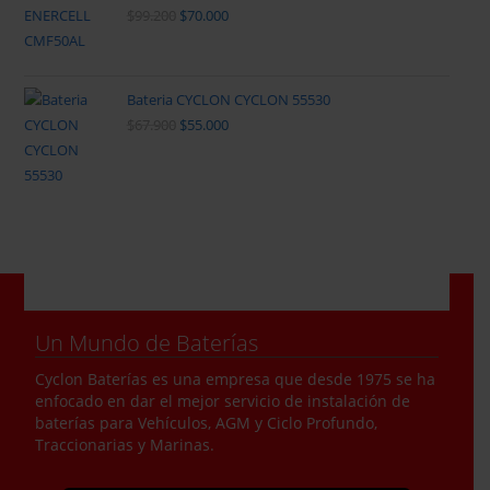
$
99.200
$
70.000
Bateria CYCLON CYCLON 55530
$
67.900
$
55.000
Un Mundo de Baterías
Cyclon Baterías es una empresa que desde 1975 se ha
enfocado en dar el mejor servicio de instalación de
baterías para Vehículos, AGM y Ciclo Profundo,
Traccionarias y Marinas.