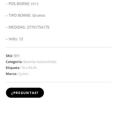
– POS BORNE: (+/-)
– TIPO BORNE: Grueso
– MEDIDAS: 277x175x175
– Volts: 12
SKU:
511
Categoría:
Baterías Automóviles
Etiqueta:
76 a 90 Ah
Marca:
Cyclon