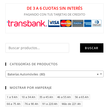
DE 3 A 6 CUOTAS SIN INTERÉS
PAGANDO CON TUS TARJETAS DE CREDITO
BUSCAR
CATEGORÍAS DE PRODUCTOS
Baterías Automóviles (80)
×
MOSTRAR POR AMPERAJE
1 a 9 Ah
10 a 34 Ah
35 a 45 Ah
46 a 55 Ah
56 a 65 Ah
66 a 75 Ah
76 a 90 Ah
91 a 220 Ah
Más de 221 Ah