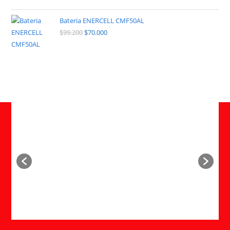
Bateria ENERCELL CMF50AL
$
99.200
$
70.000