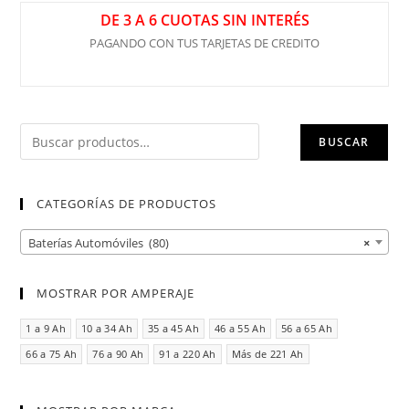
DE 3 A 6 CUOTAS SIN INTERÉS
PAGANDO CON TUS TARJETAS DE CREDITO
BUSCAR
CATEGORÍAS DE PRODUCTOS
Baterías Automóviles (80)
×
MOSTRAR POR AMPERAJE
1 a 9 Ah
10 a 34 Ah
35 a 45 Ah
46 a 55 Ah
56 a 65 Ah
66 a 75 Ah
76 a 90 Ah
91 a 220 Ah
Más de 221 Ah