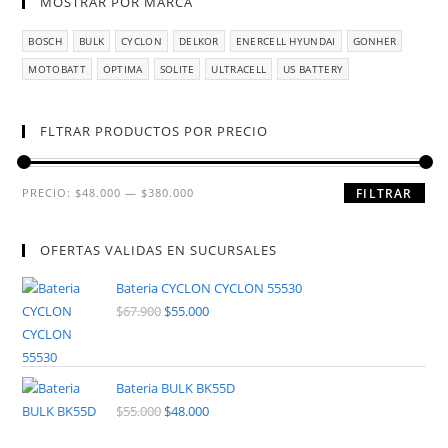
MOSTRAR POR MARCA
BOSCH
BULK
CYCLON
DELKOR
ENERCELL HYUNDAI
GONHER
MOTOBATT
OPTIMA
SOLITE
ULTRACELL
US BATTERY
FLTRAR PRODUCTOS POR PRECIO
PRECIO:
$48.000
—
$380.000
FILTRAR
OFERTAS VALIDAS EN SUCURSALES
Bateria CYCLON CYCLON 55530
$
67.900
$
55.000
Bateria BULK BK55D
$
55.000
$
48.000