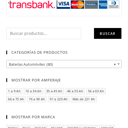
BUSCAR
CATEGORÍAS DE PRODUCTOS
Baterías Automóviles (80)
×
MOSTRAR POR AMPERAJE
1 a 9 Ah
10 a 34 Ah
35 a 45 Ah
46 a 55 Ah
56 a 65 Ah
66 a 75 Ah
76 a 90 Ah
91 a 220 Ah
Más de 221 Ah
MOSTRAR POR MARCA