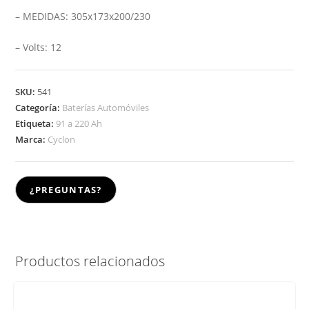
– MEDIDAS: 305x173x200/230
– Volts: 12
SKU:
541
Categoría:
Baterías Automóviles
Etiqueta:
91 a 220 Ah
Marca:
Cyclon
Productos relacionados