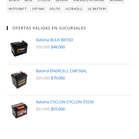
BOSCH
BULK
CYCLON
DELKOR
ENERCELL HYUNDAI
GONHER
MOTOBATT
OPTIMA
SOLITE
ULTRACELL
US BATTERY
OFERTAS VALIDAS EN SUCURSALES
Bateria BULK BK55D
$
55.000
$
48.000
Bateria ENERCELL CMF50AL
$
99.200
$
70.000
Bateria CYCLON CYCLON 55530
$
67.900
$
55.000