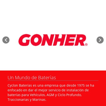
Un Mundo de Baterías
Cyclon Baterías es una empresa que desde 1975 se ha
enfocado en dar el mejor servicio de instalación de
baterías para Vehículos, AGM y Ciclo Profundo,
Traccionarias y Marinas.