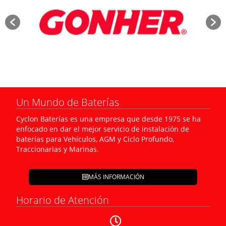
Un Mundo de Baterías
Cyclon Baterías es una empresa que desde 1975 se ha
enfocado en dar el mejor servicio de instalación de
baterías para Vehículos, AGM y Ciclo Profundo,
Traccionarias y Marinas.
MÁS INFORMACIÓN
Horario de Atención