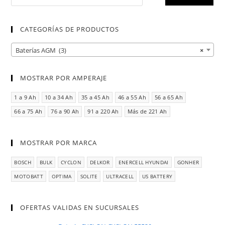
CATEGORÍAS DE PRODUCTOS
Baterías AGM (3)
×
MOSTRAR POR AMPERAJE
1 a 9 Ah
10 a 34 Ah
35 a 45 Ah
46 a 55 Ah
56 a 65 Ah
66 a 75 Ah
76 a 90 Ah
91 a 220 Ah
Más de 221 Ah
MOSTRAR POR MARCA
BOSCH
BULK
CYCLON
DELKOR
ENERCELL HYUNDAI
GONHER
MOTOBATT
OPTIMA
SOLITE
ULTRACELL
US BATTERY
OFERTAS VALIDAS EN SUCURSALES