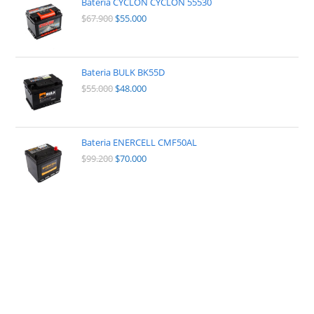
Bateria CYCLON CYCLON 55530
$
67.900
$
55.000
Bateria BULK BK55D
$
55.000
$
48.000
Bateria ENERCELL CMF50AL
$
99.200
$
70.000