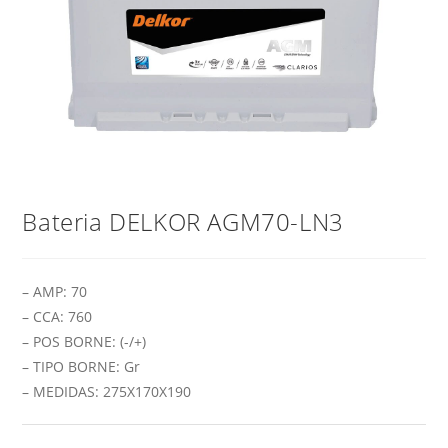
Bateria DELKOR AGM70-LN3
– AMP: 70
– CCA: 760
– POS BORNE: (-/+)
– TIPO BORNE: Gr
– MEDIDAS: 275X170X190