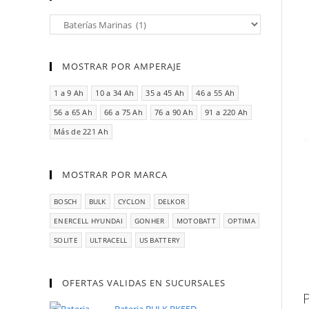
MOSTRAR POR AMPERAJE
1 a 9 Ah
10 a 34 Ah
35 a 45 Ah
46 a 55 Ah
56 a 65 Ah
66 a 75 Ah
76 a 90 Ah
91 a 220 Ah
Más de 221 Ah
MOSTRAR POR MARCA
BOSCH
BULK
CYCLON
DELKOR
ENERCELL HYUNDAI
GONHER
MOTOBATT
OPTIMA
SOLITE
ULTRACELL
US BATTERY
OFERTAS VALIDAS EN SUCURSALES