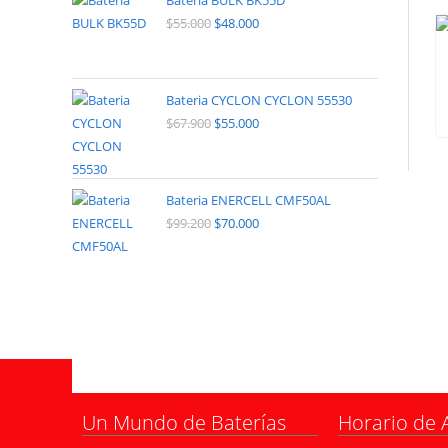
Bateria BULK BK55D
$
55.000
$
48.000
Bateria CYCLON CYCLON 55530
$
67.900
$
55.000
Bateria ENERCELL CMF50AL
$
99.200
$
70.000
Un Mundo de Baterías
Horario de 