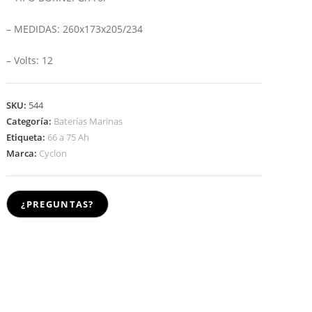
– MEDIDAS: 260x173x205/234
– Volts: 12
SKU:
544
Categoría:
Baterías Marinas
Etiqueta:
66 a 75 Ah
Marca:
Cyclon