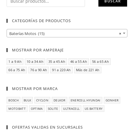
BUSCAR
CATEGORÍAS DE PRODUCTOS
Baterías Motos (15)
×
MOSTRAR POR AMPERAJE
1 a 9 Ah
10 a 34 Ah
35 a 45 Ah
46 a 55 Ah
56 a 65 Ah
66 a 75 Ah
76 a 90 Ah
91 a 220 Ah
Más de 221 Ah
MOSTRAR POR MARCA
BOSCH
BULK
CYCLON
DELKOR
ENERCELL HYUNDAI
GONHER
MOTOBATT
OPTIMA
SOLITE
ULTRACELL
US BATTERY
OFERTAS VALIDAS EN SUCURSALES