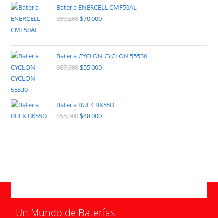
Bateria ENERCELL CMF50AL
$
99.200
$
70.000
Bateria CYCLON CYCLON 55530
$
67.900
$
55.000
Bateria BULK BK55D
$
55.000
$
48.000
Un Mundo de Baterías