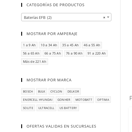
CATEGORÍAS DE PRODUCTOS
Baterías EFB (2)
×
MOSTRAR POR AMPERAJE
1 a 9 Ah
10 a 34 Ah
35 a 45 Ah
46 a 55 Ah
56 a 65 Ah
66 a 75 Ah
76 a 90 Ah
91 a 220 Ah
Más de 221 Ah
MOSTRAR POR MARCA
BOSCH
BULK
CYCLON
DELKOR
ENERCELL HYUNDAI
GONHER
MOTOBATT
OPTIMA
SOLITE
ULTRACELL
US BATTERY
OFERTAS VALIDAS EN SUCURSALES