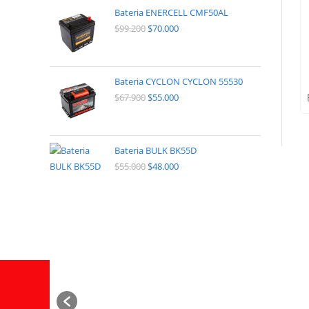
Bateria ENERCELL CMF50AL
$
99.200
$
70.000
Bateria CYCLON CYCLON 55530
$
67.900
$
55.000
Bateria BULK BK55D
$
55.000
$
48.000