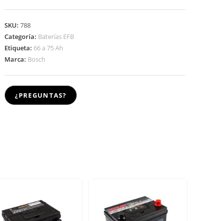
SKU:
788
Categoría:
Baterías EFB
Etiqueta:
66 a 75 Ah
Marca:
Bosch