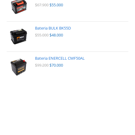
$
67.900
$
55.000
Bateria BULK BK55D
$
55.000
$
48.000
Bateria ENERCELL CMF50AL
$
99.200
$
70.000