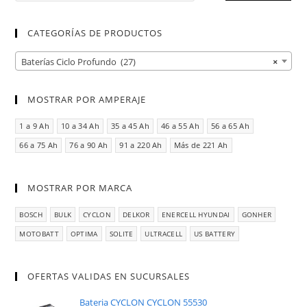
CATEGORÍAS DE PRODUCTOS
Baterías Ciclo Profundo (27)
×
MOSTRAR POR AMPERAJE
1 a 9 Ah
10 a 34 Ah
35 a 45 Ah
46 a 55 Ah
56 a 65 Ah
66 a 75 Ah
76 a 90 Ah
91 a 220 Ah
Más de 221 Ah
MOSTRAR POR MARCA
BOSCH
BULK
CYCLON
DELKOR
ENERCELL HYUNDAI
GONHER
MOTOBATT
OPTIMA
SOLITE
ULTRACELL
US BATTERY
OFERTAS VALIDAS EN SUCURSALES
Bateria CYCLON CYCLON 55530