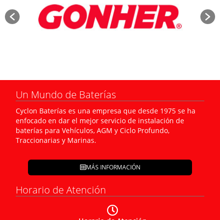
Un Mundo de Baterías
Cyclon Baterías es una empresa que desde 1975 se ha
enfocado en dar el mejor servicio de instalación de
baterías para Vehículos, AGM y Ciclo Profundo,
Traccionarias y Marinas.
MÁS INFORMACIÓN
Horario de Atención