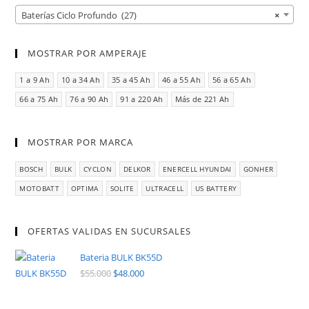
Baterías Ciclo Profundo (27)
×
MOSTRAR POR AMPERAJE
1 a 9 Ah
10 a 34 Ah
35 a 45 Ah
46 a 55 Ah
56 a 65 Ah
66 a 75 Ah
76 a 90 Ah
91 a 220 Ah
Más de 221 Ah
MOSTRAR POR MARCA
BOSCH
BULK
CYCLON
DELKOR
ENERCELL HYUNDAI
GONHER
MOTOBATT
OPTIMA
SOLITE
ULTRACELL
US BATTERY
OFERTAS VALIDAS EN SUCURSALES
Bateria BULK BK55D
$
55.000
$
48.000