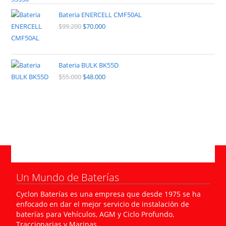
Bateria ENERCELL CMF50AL
$
99.200
$
70.000
Bateria BULK BK55D
$
55.000
$
48.000
Un Mundo de Baterías
Cyclon Baterías es una empresa que desde 1975 se ha
enfocado en dar el mejor servicio de instalación de
baterías para Vehículos, AGM y Ciclo Profundo,
Traccionarias y Marinas.