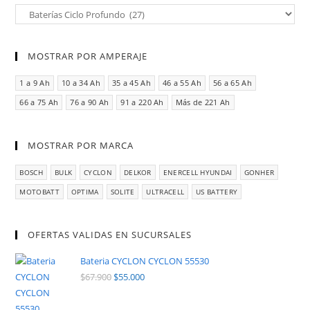
MOSTRAR POR AMPERAJE
1 a 9 Ah
10 a 34 Ah
35 a 45 Ah
46 a 55 Ah
56 a 65 Ah
66 a 75 Ah
76 a 90 Ah
91 a 220 Ah
Más de 221 Ah
MOSTRAR POR MARCA
BOSCH
BULK
CYCLON
DELKOR
ENERCELL HYUNDAI
GONHER
MOTOBATT
OPTIMA
SOLITE
ULTRACELL
US BATTERY
OFERTAS VALIDAS EN SUCURSALES
Bateria CYCLON CYCLON 55530
$
67.900
$
55.000