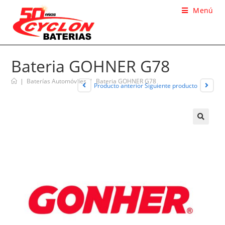
Menú
Bateria GOHNER G78
|
Baterías Automóviles
|
Bateria GOHNER G78
Producto anterior
Siguiente producto
🔍