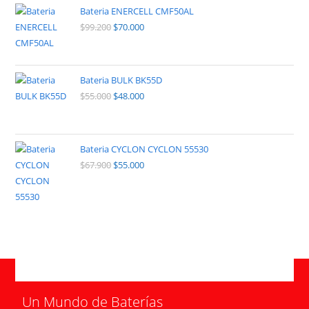
Bateria ENERCELL CMF50AL
$
99.200
$
70.000
Bateria BULK BK55D
$
55.000
$
48.000
Bateria CYCLON CYCLON 55530
$
67.900
$
55.000
Un Mundo de Baterías