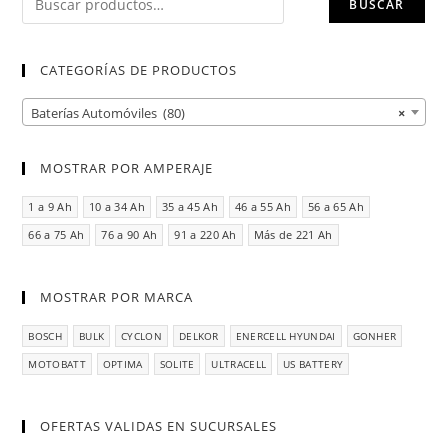
BUSCAR
CATEGORÍAS DE PRODUCTOS
Baterías Automóviles (80)
×
MOSTRAR POR AMPERAJE
1 a 9 Ah
10 a 34 Ah
35 a 45 Ah
46 a 55 Ah
56 a 65 Ah
66 a 75 Ah
76 a 90 Ah
91 a 220 Ah
Más de 221 Ah
MOSTRAR POR MARCA
BOSCH
BULK
CYCLON
DELKOR
ENERCELL HYUNDAI
GONHER
MOTOBATT
OPTIMA
SOLITE
ULTRACELL
US BATTERY
OFERTAS VALIDAS EN SUCURSALES